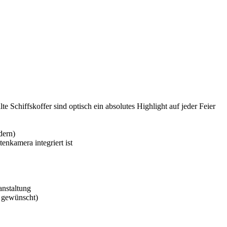
te Schiffskoffer sind optisch ein absolutes Highlight auf jeder Feier
dern)
enkamera integriert ist
anstaltung
n gewünscht)